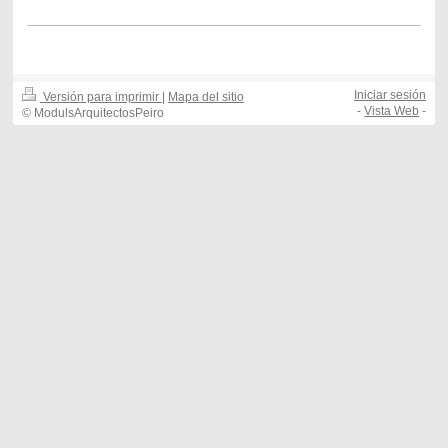
Iniciar sesión
Versión para imprimir
|
Mapa del sitio
-
Vista Web
-
© ModulsArquitectosPeiro