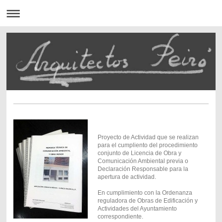
Proyecto de Actividad que se realizan
para el cumpliento del procedimiento
conjunto de Licencia de Obra y
Comunicación Ambiental previa o
Declaración Responsable para la
apertura de actividad.
En cumplimiento con la Ordenanza
reguladora de Obras de Edificación y
Actividades del Ayuntamiento
correspondiente.